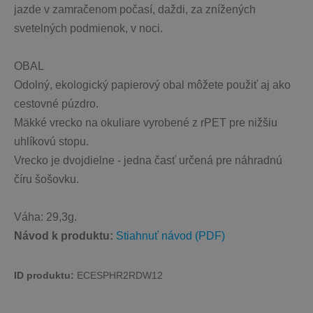
jazde v zamračenom počasí, daždi, za znížených 
svetelných podmienok, v noci.
OBAL
Odolný, ekologický papierový obal môžete použiť aj ako 
cestovné púzdro.
Mäkké vrecko na okuliare vyrobené z rPET pre nižšiu 
uhlíkovú stopu.
Vrecko je dvojdielne - jedna časť určená pre náhradnú 
číru šošovku.
Váha: 29,3g. 
Návod k produktu: 
Stiahnuť návod (PDF)
ID produktu: 
ECESPHR2RDW12