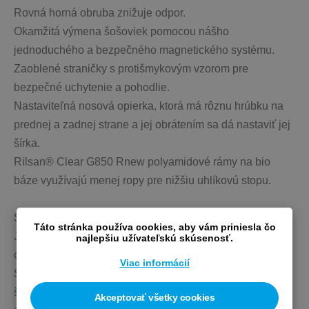
Rovná horná obruba znižuje odpor.
Okamžitá výmena šošoviek pomocou nášho 
jednoduchého a bezpečného magnetického systému.
Zaoblené straničky s protišmykovým vzorom pre 
bezpečné uchytenie a pohodlie.
Nastaviteľná nosová opierka, ktorá má rôznu hrúbku na 
prednej a zadnej strane a jej obrátením sa dá nastaviť jej 
šírka.
Rilsan® Clear G850 Rnew polyamidové rámy na bio 
báze využívajú menej ropy pre nižšiu uhlíkovú stopu.
SKLÁ
Táto stránka používa cookies, aby vám priniesla čo
Jednodielna šošovka pre široký zorný uhol a vyššiu 
najlepšiu užívateľskú skúsenosť.
ochranu.
Viac informácií
Systém magnetických šošoviek znižuje skreslenie 
šošoviek pre väčšie vizuálne pohodlie v celom zornom 
Akceptovať všetky cookies