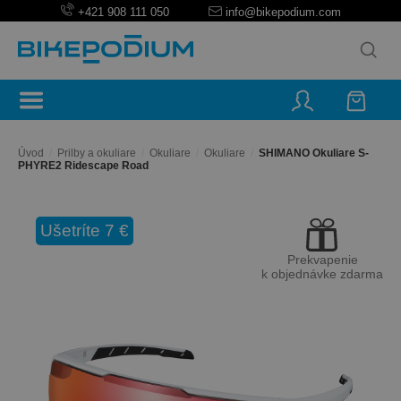
+421 908 111 050
info@bikepodium.com
Úvod
/
Prilby a okuliare
/
Okuliare
/
Okuliare
/
SHIMANO Okuliare S-
PHYRE2 Ridescape Road
Ušetríte 7 €
Prekvapenie
k objednávke zdarma