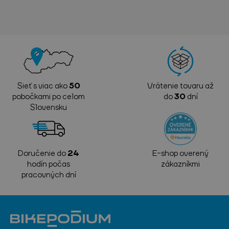
Sieť s viac ako
50
Vrátenie tovaru až
pobočkami po celom
do
30
dní
Slovensku
Doručenie do
24
E-shop overený
hodín počas
zákazníkmi
pracovných dní