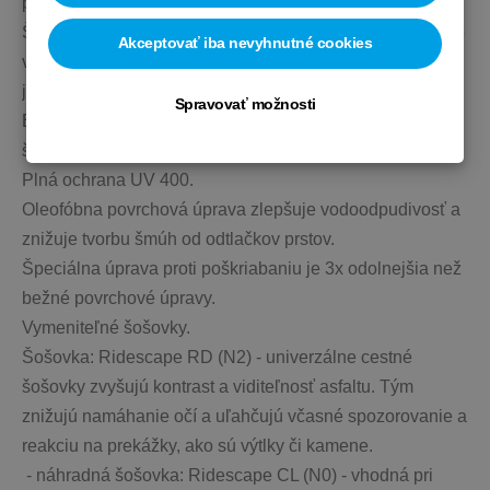
poli.
Špeciálne cyklistické šošovky RIDESCAPE sú optimálne 
Akceptovať iba nevyhnutné cookies
vyladené pre väčší kontrast a čistotu videnia za každých 
jazdných podmienok.
Spravovať možnosti
Extrémne ľahká a nárazuvzdorná polyamidová (PA) 
šošovka zvyšuje čistotu videnia.
Plná ochrana UV 400.
Oleofóbna povrchová úprava zlepšuje vodoodpudivosť a 
znižuje tvorbu šmúh od odtlačkov prstov.
Špeciálna úprava proti poškriabaniu je 3x odolnejšia než 
bežné povrchové úpravy.
Vymeniteľné šošovky.
Šošovka: Ridescape RD (N2) - univerzálne cestné 
šošovky zvyšujú kontrast a viditeľnosť asfaltu. Tým 
znižujú namáhanie očí a uľahčujú včasné spozorovanie a 
reakciu na prekážky, ako sú výtlky či kamene.
 - náhradná šošovka: Ridescape CL (N0) - vhodná pri 