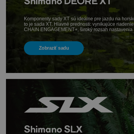
Shimano DEORE XT
Komponenty sady XT sú ideálne pre jazdu na horskom
to je sada XT. Hlavné prednosti: vynikajúce riade
CHAIN ENGAGEMENT+, široký rozsah nastavenia pre 
Zobraziť sadu
Shimano SLX