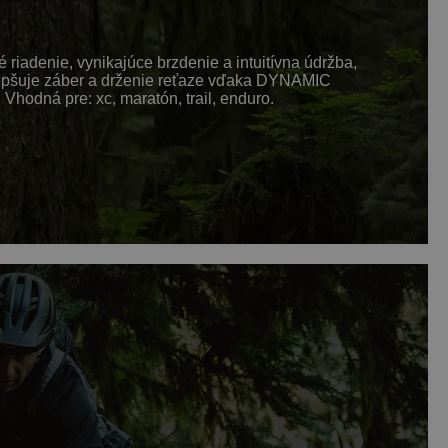
riadenie, vynikajúce brzdenie a intuitívna údržba,
zlepšuje záber a drženie reťaze vďaka DYNAMIC
dná pre: xc, maratón, trail, enduro.