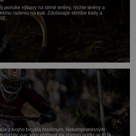
ponuke výbavy na strmé terény, rýchle terény a
mu radeniu na trati. Zdolávajte strmšie traily a
ORE.
stane z tvojho bicykla maximum. Nekompromisným
zjazde viac koncentrovať na vlastnú jazdu, je to tá