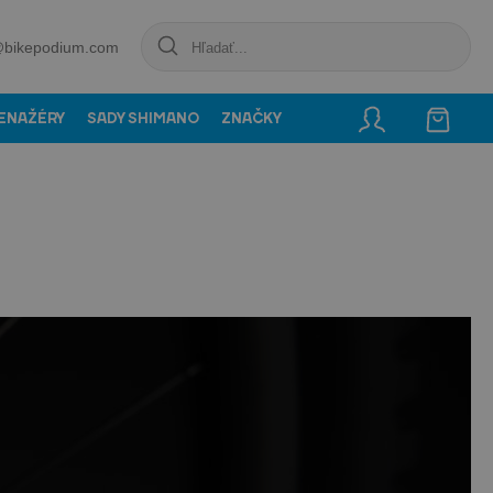
@bikepodium.com
ENAŽÉRY
SADY SHIMANO
ZNAČKY