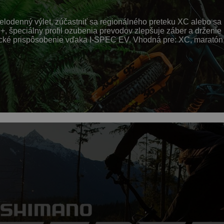
celodenný výlet, zúčastniť sa regionálného preteku XC alebo sa 
E+, špeciálny profil ozubenia prevodov zlepšuje záber a d
cké prispôsobenie vďaka I-SPEC EV. Vhodná pre: XC, maratón, t