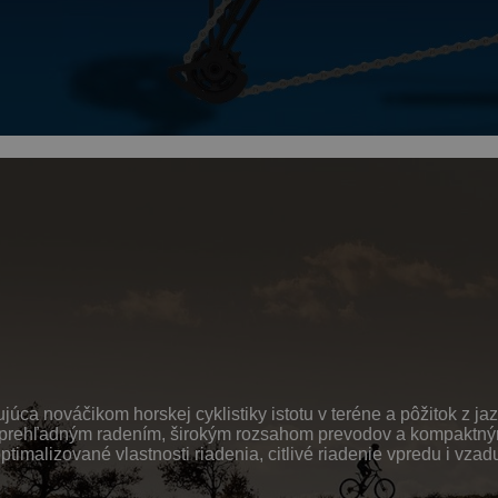
ca nováčikom horskej cyklistiky istotu v teréne a pôžitok z jaz
oko prehľadným radením, širokým rozsahom prevodov a kompakt
malizované vlastnosti riadenia, citlivé riadenie vpredu i vz