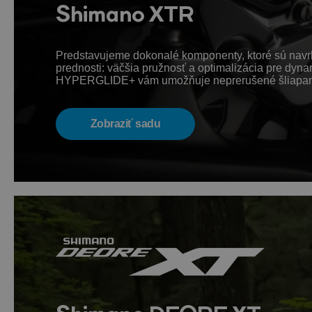
Shimano XTR
Predstavujeme dokonalé komponenty, ktoré sú navrhn
prednosti: väčšia pružnosť a optimalizácia pre dyn
HYPERGLIDE+ vám umožňuje neprerušené šliapanie do
Zobraziť sadu