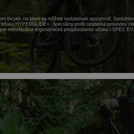
 bicykli, na ktoré sa môžete kedykolvek spolahnúť. Spolahlivé 
nie vďaka HYPERGLIDE+ , špeciálny profil ozubenia prevodov 
individuálne ergonomické prispôsobenie vďaka I-SPEC EV. Vho