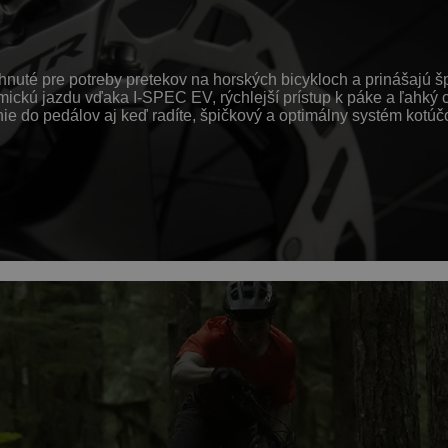
uté pre potreby pretekov na horských bicykloch a prinášajú šp
amickú jazdu vďaka I-SPEC EV, rýchlejší prístup k páke a ľahk
 pedálov aj keď radíte, špičkový a optimálny systém kotúčový