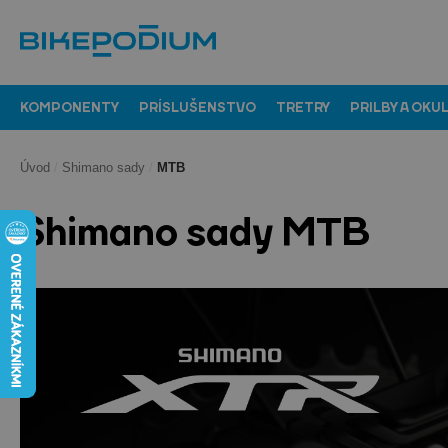
KOMPONENTY
PRÍSLUŠENSTVO
TRETRY
PRILBY A OKU
Úvod
/
Shimano sady
/
MTB
Shimano sady MTB