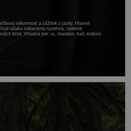
ičkovú výkonnosť a zážitok z jazdy. Hlavné
ý chod vďaka radiacemu systému, radenie
ch bŕzd. Vhodná pre: xc, maratón, trail, enduro.