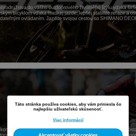
družstva do vášho outdoorového životného štýlu vďaka širšej 
ým bicyklom vďaka hladkej jazde, lepšej stabilite reťaze a ostré
redvídateľným ovládaním. Jazdite svojou cestou so SHIMANO DE
Táto stránka používa cookies, aby vám priniesla čo
najlepšiu užívateľskú skúsenosť.
Viac informácií
Bezkonkurenčná odolnosť, pevnosť a ergonómia sady SAINT do
osti na úrovni svetového pohára. Pokiaľ sa chceš pri brutálnom 
Akceptovať všetky cookies