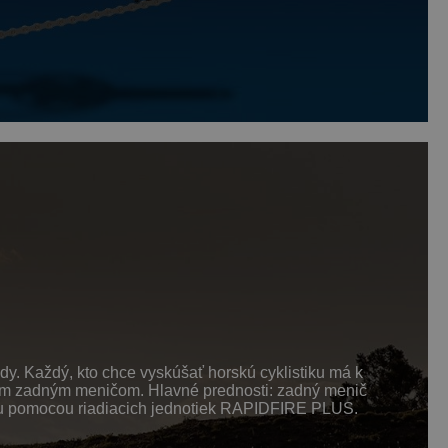
dy. Každý, kto chce vyskúšať horskú cyklistiku má k
ným zadným meničom. Hlavné prednosti: zadný menič
adu pomocou riadiacich jednotiek RAPIDFIRE PLUS.