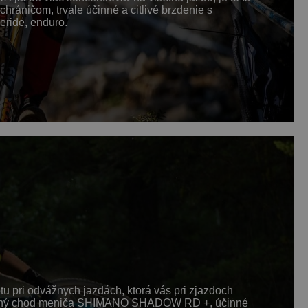
áničom, trvale účinné a citlivé brzdenie s
eride, enduro.
u pri odvážnych jazdách, ktorá vás pri zjazdoch
lný tichý chod meniča SHIMANO SHADOW RD +, účinné