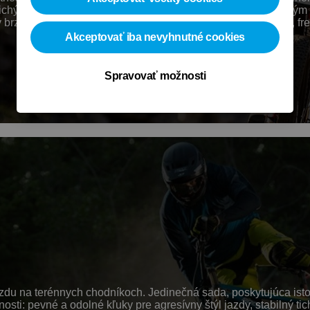
 a tichý pohon s meničom SHIMANO SHADOW RD+ s dorazovým chr
dový kotúč s chladiacimi výstupkami. Vhodná pre: zjazd, fre
Akceptovať iba nevyhnutné cookies
Spravovať možnosti
du na terénnych chodníkoch. Jedinečná sada, poskytujúca istot
dnosti: pevné a odolné kľuky pre agresívny štýl jazdy, stabi