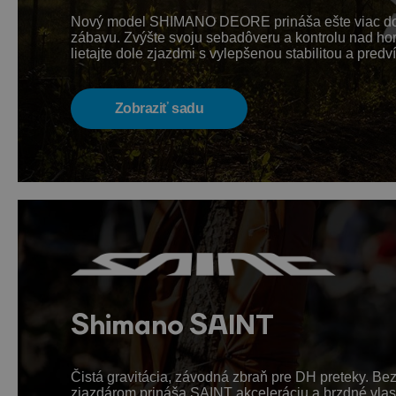
Nový model SHIMANO DEORE prináša ešte viac dobro
zábavu. Zvýšte svoju sebadôveru a kontrolu nad horsk
lietajte dole zjazdmi s vylepšenou stabilitou a p
Zobraziť sadu
Shimano SAINT
Čistá gravitácia, závodná zbraň pre DH preteky. 
zjazdárom prináša SAINT akceleráciu a brzdné vlastn