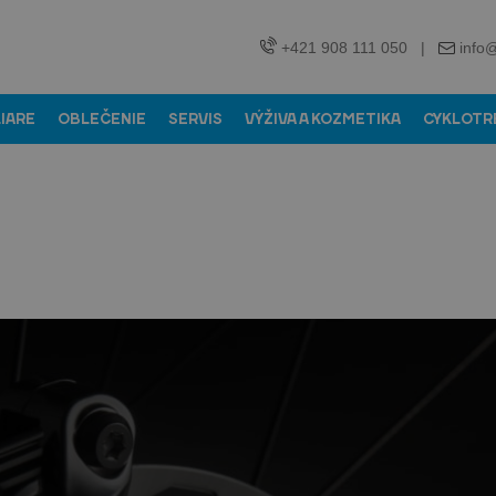
+421 908 111 050
|
info
LIARE
OBLEČENIE
SERVIS
VÝŽIVA A KOZMETIKA
CYKLOTR