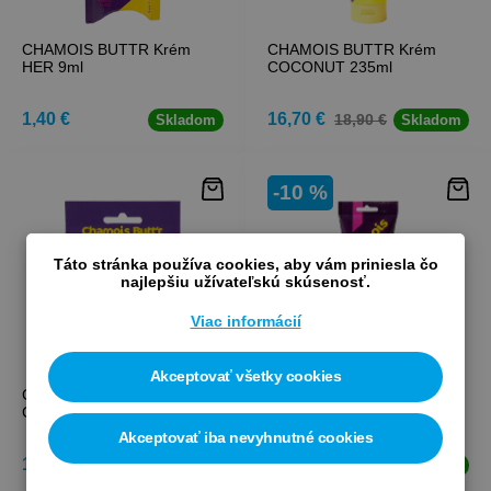
CHAMOIS BUTTR Krém
CHAMOIS BUTTR Krém
HER 9ml
COCONUT 235ml
1,40 €
16,70 €
18,90 €
Skladom
Skladom
-10 %
Táto stránka používa cookies, aby vám priniesla čo
najlepšiu užívateľskú skúsenosť.
Viac informácií
Akceptovať všetky cookies
CHAMOIS BUTTR Krém
CHAMOIS BUTTR Krém
COCONUT 9ml
HER 235ml
Akceptovať iba nevyhnutné cookies
1,40 €
16,90 €
18,90 €
Skladom
Skladom