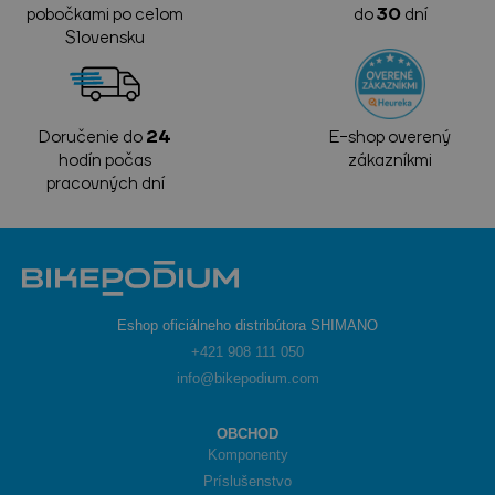
pobočkami po celom
do
30
dní
Slovensku
Doručenie do
24
E-shop overený
hodín počas
zákazníkmi
pracovných dní
Eshop oficiálneho distribútora SHIMANO
+421 908 111 050
info@bikepodium.com
OBCHOD
Komponenty
Príslušenstvo