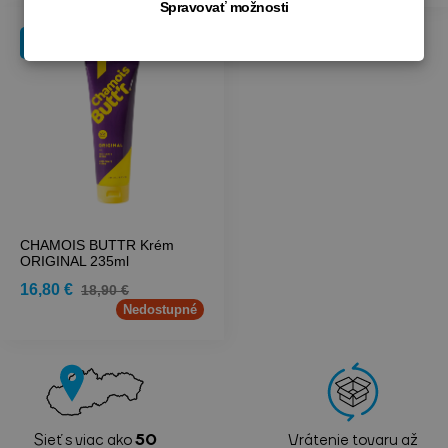
Spravovať možnosti
-11 %
CHAMOIS BUTTR Krém
ORIGINAL 235ml
16,80 €
18,90 €
Nedostupné
Sieť s viac ako
50
Vrátenie tovaru až