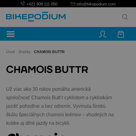
+421 908 111 050
info@bikepodium.com
Úvod
/
Značky
/
CHAMOIS BUTTR
CHAMOIS BUTTR
Už viac ako 30 rokov pomáha americká
spoločnosť Chamois Butt’r cyklistom a cyklistkám
jazdiť pohodlne a bez odrenín. Vyvinula širokú
škálu špeciálnych chamois krémov – vhodných na
krátke aj dlhé jazdy na bicykli.