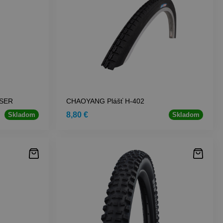
ISER
CHAOYANG Plášť H-402
8,80 €
Skladom
Skladom