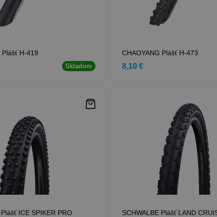
Plášť H-419
CHAOYANG Plášť H-473
8,10 €
Skladom
Plášť ICE SPIKER PRO
SCHWALBE Plášť LAND CRUI