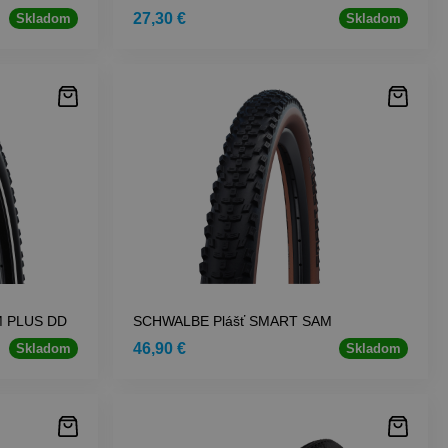
27,30 €
Skladom
Skladom
M PLUS DD
SCHWALBE Plášť SMART SAM
46,90 €
Skladom
Skladom