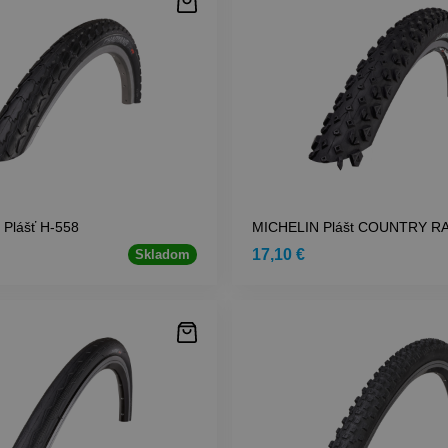
Plášť H-558
MICHELIN Plášt COUNTRY R
17,10 €
Skladom