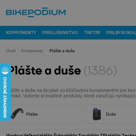
KOMPONENTY
PRÍSLUŠENSTVO
TRETRY
PRILBY A OKU
Úvod
/
Komponenty
/
Plášte a duše
Plášte a duše
(1386)
Plášte a duše na bicykel sú kľúčovými komponentmi pre bezp
horské. Vyberte si kvalitné produkty, ktoré zaručujú vynikajú
Plášte
Duše
Výrobca:
Veľkosť plášťa:
Šírka plášťa:
Typ plášťa:
TPI plášťa:
Techno