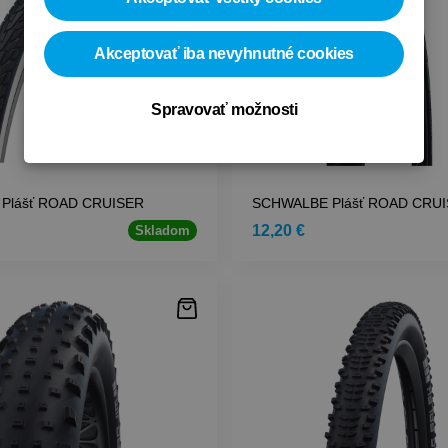
Akceptovať iba nevyhnutné cookies
Spravovať možnosti
Plášť ROAD CRUISER
SCHWALBE Plášť ROAD CRU
12,20 €
Skladom