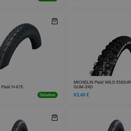
MICHELIN Plášť WILD ENDU
Plášť H-675
GUM-3XD
63,40 €
Skladom