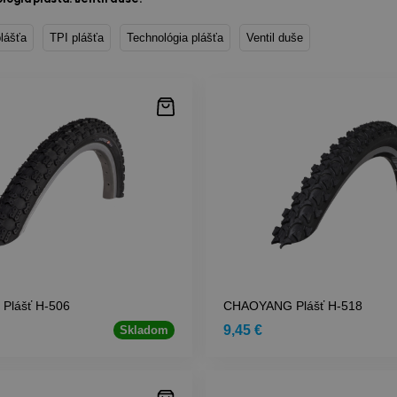
lášťa
TPI plášťa
Technológia plášťa
Ventil duše
Plášť H-506
CHAOYANG Plášť H-518
9,45 €
Skladom