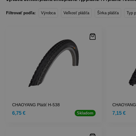
Filtrovať podľa:
Výrobca
Veľkosť plášťa
Šírka plášťa
Typ p
CHAOYANG Plášť H-538
CHAOYANG 
6,75 €
7,15 €
Skladom