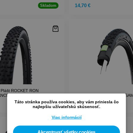
14,70 €
Skladom
Plášt ROCKET RON
ANCE
SCHWALBE Plášť SMART SA
Táto stránka používa cookies, aby vám priniesla čo
44,90 €
Skladom
najlepšiu užívateľskú skúsenosť.
Viac informácií
Akceptovať všetky cookies