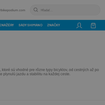
@bikepodium.com
ENAŽÉRY
SADY SHIMANO
ZNAČKY
ktoré sú vhodné pre rôzne typy bicyklov, od cestných až po
e plynulú jazdu a stabilitu na každej ceste.