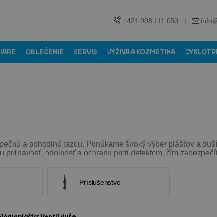
+421 908 111 050
|
info
LIARE
OBLEČENIE
SERVIS
VÝŽIVA A KOZMETIKA
CYKLOTR
ečnú a pohodlnú jazdu. Ponúkame široký výber plášťov a duší, 
cu priľnavosť, odolnosť a ochranu proti defektom, čím zabezpečít
Príslušenstvo
lógia plášťa:
Ventil duše: