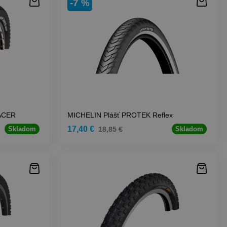
-7 %
ACER
MICHELIN Plášť PROTEK Reflex
17,40 €
18,85 €
Skladom
Skladom