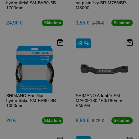
hydraulická SM-BH90-SB
na platničky BR-M785/BR-
1700mm
M8000
24,90 €
1,55 €
1,75 €
Skladom
Skladom
-9 %
SHIMANO Hadička
SHIMANO Adaptér SM-
hydraulická SM-BH90-SB
MA90F180 160/180mm
1000mm
PM/PM
20 €
8,80 €
9,75 €
Skladom
Skladom