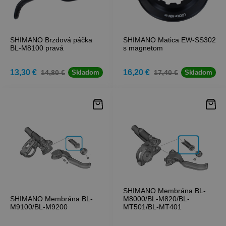
SHIMANO Brzdová páčka
SHIMANO Matica EW-SS302
BL-M8100 pravá
s magnetom
13,30 €
16,20 €
14,80 €
17,40 €
Skladom
Skladom
SHIMANO Membrána BL-
SHIMANO Membrána BL-
M8000/BL-M820/BL-
M9100/BL-M9200
MT501/BL-MT401