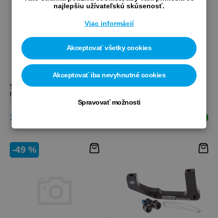
najlepšiu užívateľskú skúsenosť.
Viac informácií
Akceptovať všetky cookies
Akceptovať iba nevyhnutné cookies
SHIMANO Olej LV pre
SHIMANO Skrutka B
hydraulickú brzdu 100ml
cestného adaptéra
Spravovať možnosti
11,40 €
1,10 €
2,95 €
Skladom
Skladom
-49 %