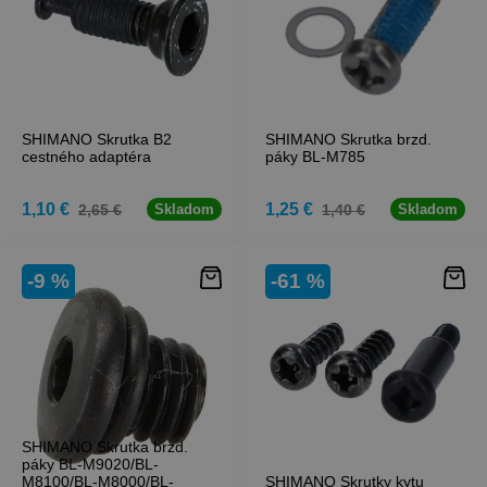
SHIMANO Skrutka B2
SHIMANO Skrutka brzd.
cestného adaptéra
páky BL-M785
1,10 €
1,25 €
2,65 €
1,40 €
Skladom
Skladom
-9 %
-61 %
SHIMANO Skrutka brzd.
páky BL-M9020/BL-
M8100/BL-M8000/BL-
SHIMANO Skrutky kytu