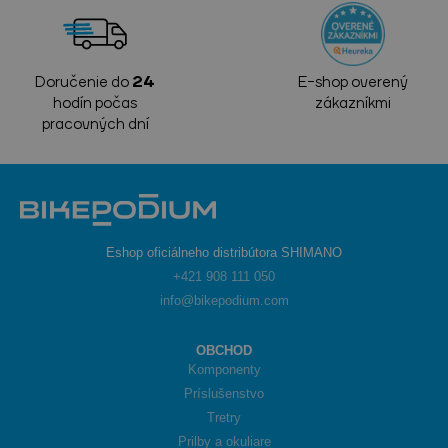
Doručenie do
24
E-shop overený
hodín počas
zákazníkmi
pracovných dní
Eshop oficiálneho distribútora SHIMANO
+421 908 111 050
info@bikepodium.com
OBCHOD
Komponenty
Príslušenstvo
Tretry
Prilby a okuliare