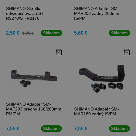
SHIMANO Skrutka
SHIMANO Adaptér SM-
odvzdušňovacia ST-
MAR203 zadný 203mm
R9270/ST-R8170
IS/PM
2,50 €
5,60 €
4,95 €
Skladom
Skladom
SHIMANO Adaptér SM-
MAF203 predný 160/203mm
SHIMANO Adaptér SM-
PM/PM
MAR180 zadný IS/PM
7,55 €
7,55 €
Skladom
Skladom