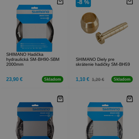
-8 %
SHIMANO Hadička
hydraulická SM-BH90-SBM
SHIMANO Diely pre
2000mm
skrátenie hadičky SM-BH59
23,90 €
1,10 €
1,20 €
Skladom
Skladom