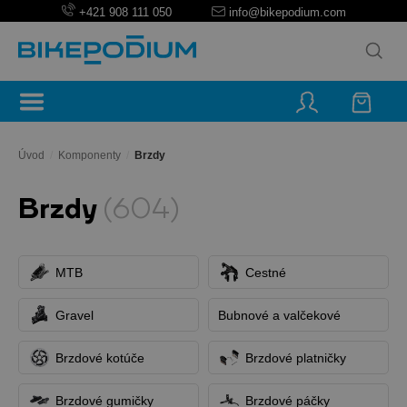
+421 908 111 050
info@bikepodium.com
Úvod
/
Komponenty
/
Brzdy
Brzdy
(604)
MTB
Cestné
Gravel
Bubnové a valčekové
Brzdové kotúče
Brzdové platničky
Brzdové gumičky
Brzdové páčky