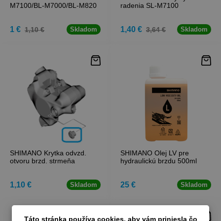
M7100/BL-M7000/BL-M820
radenia SL-M7100
1 €
1,40 €
1,10 €
3,64 €
Skladom
Skladom
SHIMANO Krytka odvzd.
SHIMANO Olej LV pre
otvoru brzd. strmeňa
hydraulickú brzdu 500ml
1,10 €
25 €
Skladom
Skladom
-62 %
Táto stránka používa cookies, aby vám priniesla čo