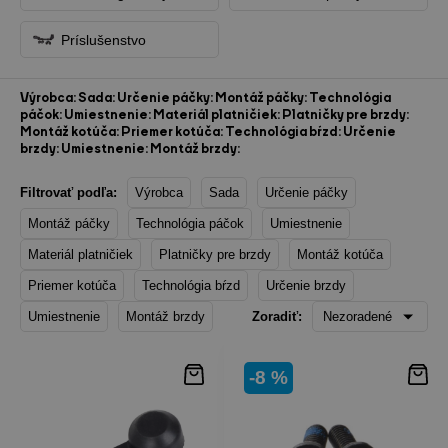
Príslušenstvo
Výrobca:
Sada:
Určenie páčky:
Montáž páčky:
Technológia
páčok:
Umiestnenie:
Materiál platničiek:
Platničky pre brzdy:
Montáž kotúča:
Priemer kotúča:
Technológia bŕzd:
Určenie
brzdy:
Umiestnenie:
Montáž brzdy:
Filtrovať podľa:
Výrobca
Sada
Určenie páčky
Montáž páčky
Technológia páčok
Umiestnenie
Materiál platničiek
Platničky pre brzdy
Montáž kotúča
Priemer kotúča
Technológia bŕzd
Určenie brzdy
Umiestnenie
Montáž brzdy
Zoradiť:
Nezoradené
-8 %