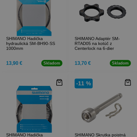
SHIMANO Hadička
SHIMANO Adaptér SM-
hydraulická SM-BH90-SS
RTAD05 na kotúč z
1000mm
Centerlock na 6-dier
13,90 €
13,70 €
Skladom
Skladom
-11 %
SHIMANO Hadička
SHIMANO Skrutka poistná