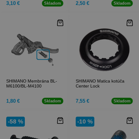
3,10 €
2,50 €
Skladom
Skladom
SHIMANO Membrána BL-
SHIMANO Matica kotúča
M6100/BL-M4100
Center Lock
1,80 €
7,55 €
Skladom
Skladom
-58 %
-10 %