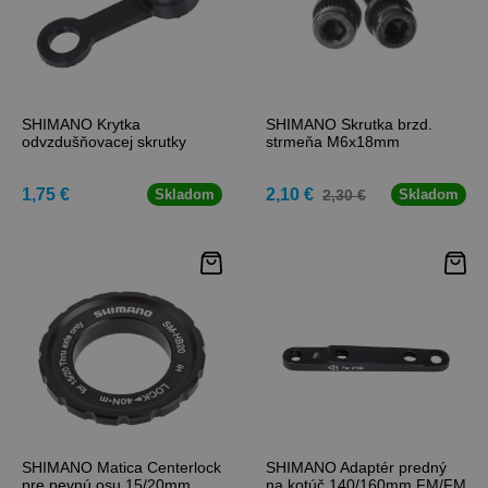
SHIMANO Krytka
SHIMANO Skrutka brzd.
odvzdušňovacej skrutky
strmeňa M6x18mm
1,75 €
2,10 €
2,30 €
Skladom
Skladom
SHIMANO Matica Centerlock
SHIMANO Adaptér predný
pre pevnú osu 15/20mm
na kotúč 140/160mm FM/FM