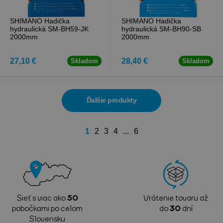
SHIMANO Hadička
SHIMANO Hadička
hydraulická SM-BH59-JK
hydraulická SM-BH90-SB
2000mm
2000mm
27,10 €
28,40 €
Skladom
Skladom
Ďalšie produkty
1
2
3
4
...
6
Sieť s viac ako
50
Vrátenie tovaru až
pobočkami po celom
do
30
dní
Slovensku