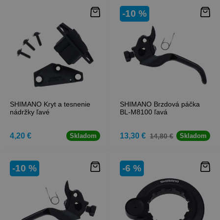
-10 %
SHIMANO Kryt a tesnenie
SHIMANO Brzdová páčka
nádržky ľavé
BL-M8100 ľavá
4,20 €
13,30 €
14,80 €
Skladom
Skladom
-10 %
-6 %