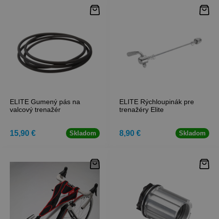
ELITE Gumený pás na
ELITE Rýchloupinák pre
valcový trenažér
trenažéry Elite
15,90 €
8,90 €
Skladom
Skladom