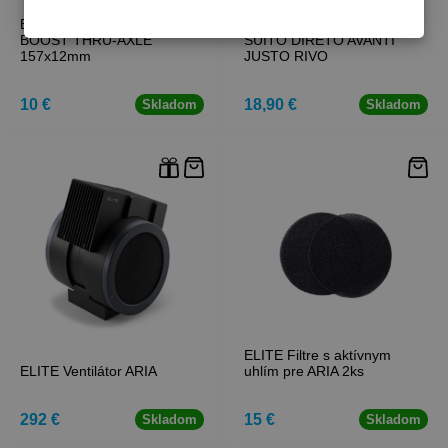
ELITE Adaptér SUPER
ELITE Set adaptérov pre
BOOST THRU-AXLE
SUITO DIRETO AVANTI
157x12mm
JUSTO RIVO
10 €
18,90 €
Skladom
Skladom
ELITE Filtre s aktívnym
ELITE Ventilátor ARIA
uhlím pre ARIA 2ks
292 €
15 €
Skladom
Skladom