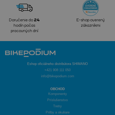
Doručenie do
24
E-shop overený
hodín počas
zákazníkmi
pracovných dní
Eshop oficiálneho distribútora SHIMANO
+421 908 111 050
info@bikepodium.com
OBCHOD
Komponenty
Príslušenstvo
Tretry
Prilby a okuliare