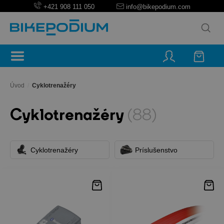
+421 908 111 050
info@bikepodium.com
Úvod
/
Cyklotrenažéry
Cyklotrenažéry
(88)
Cyklotrenažéry
Príslušenstvo