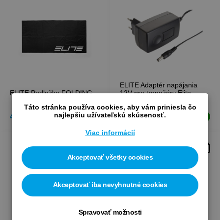
ELITE Adaptér napájania
ELITE Podložka FOLDING
12V pre trenažéry Elite
Táto stránka používa cookies, aby vám priniesla čo
najlepšiu užívateľskú skúsenosť.
42,50 €
39,90 €
Skladom
Skladom
Viac informácií
Akceptovať všetky cookies
Akceptovať iba nevyhnutné cookies
Spravovať možnosti