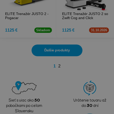
ELITE Trenažér JUSTO 2 -
ELITE Trenažér JUSTO 2 so
Pogacar
Zwift Cog and Click
1125 €
1125 €
Skladom
31.10.2026
Ďalšie produkty
1
2
Sieť s viac ako
50
Vrátenie tovaru až
pobočkami po celom
do
30
dní
Slovensku