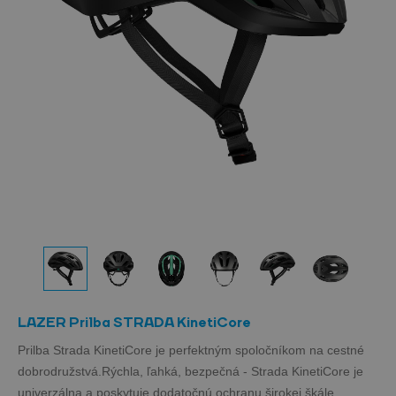
LAZER Prilba STRADA KinetiCore
Prilba Strada KinetiCore je perfektným spoločníkom na cestné
dobrodružstvá.Rýchla, ľahká, bezpečná - Strada KinetiCore je
univerzálna a poskytuje dodatočnú ochranu širokej škále...