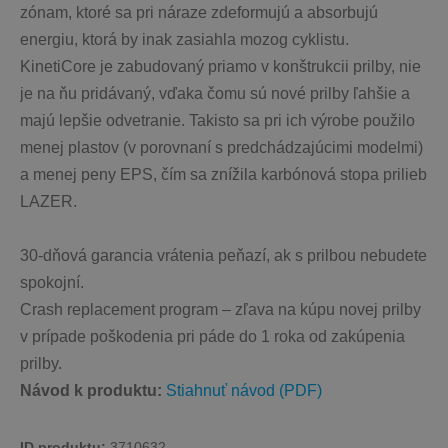
zónam, ktoré sa pri náraze zdeformujú a absorbujú 
energiu, ktorá by inak zasiahla mozog cyklistu.
KinetiCore je zabudovaný priamo v konštrukcii prilby, nie 
je na ňu pridávaný, vďaka čomu sú nové prilby ľahšie a 
majú lepšie odvetranie. Takisto sa pri ich výrobe použilo 
menej plastov (v porovnaní s predchádzajúcimi modelmi) 
a menej peny EPS, čím sa znížila karbónová stopa prilieb 
LAZER.
30-dňová garancia vrátenia peňazí, ak s prilbou nebudete 
spokojní.
Crash replacement program – zľava na kúpu novej prilby 
v prípade poškodenia pri páde do 1 roka od zakúpenia 
prilby. 
Návod k produktu: 
Stiahnuť návod (PDF)
ID produktu: 
3710632