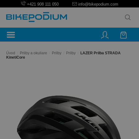
+421 908 111 050
info@bikepodium.com
Úvod
/
Prilby a okuliare
/
Prilby
/
Prilby
/
LAZER Prilba STRADA
KinetiCore