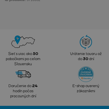
Sieť s viac ako
50
Vrátenie tovaru až
pobočkami po celom
do
30
dní
Slovensku
Doručenie do
24
E-shop overený
hodín počas
zákazníkmi
pracovných dní