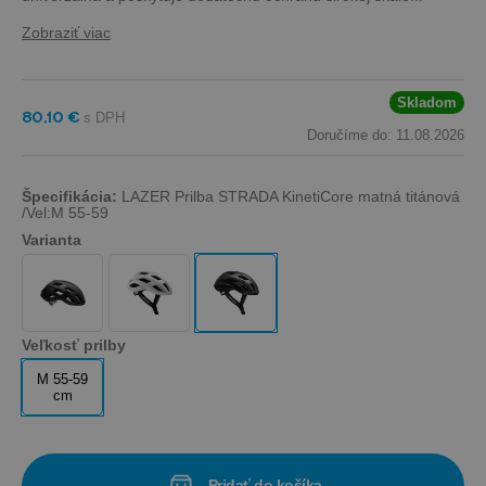
Zobraziť viac
Skladom
80,10 €
Doručíme do: 11.08.2026
Špecifikácia:
LAZER Prilba STRADA KinetiCore matná titánová
/Vel:M 55-59
Varianta
Veľkosť prilby
M 55-59
cm
Pridať do košíka