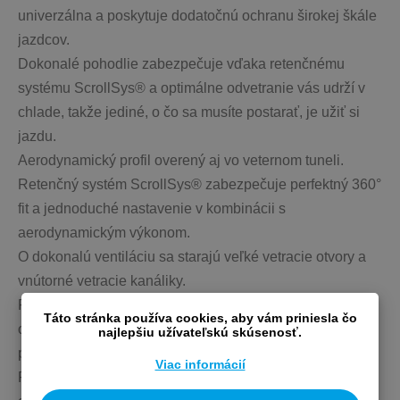
univerzálna a poskytuje dodatočnú ochranu širokej škále 
jazdcov.
Dokonalé pohodlie zabezpečuje vďaka retenčnému 
systému ScrollSys® a optimálne odvetranie vás udrží v 
chlade, takže jediné, o čo sa musíte postarať, je užiť si 
jazdu.
Aerodynamický profil overený aj vo veternom tuneli.
Retenčný systém ScrollSys® zabezpečuje perfektný 360° 
fit a jednoduché nastavenie v kombinácii s 
aerodynamickým výkonom.
O dokonalú ventiláciu sa starajú veľké vetracie otvory a 
vnútorné vetracie kanáliky.
Prilba je kompatibilná s krytom Aeroshell, ktorý vás 
Táto stránka používa cookies, aby vám priniesla čo
ochráni v prípade nepriaznivých poveternostných 
najlepšiu užívateľskú skúsenosť.
podmienok.
Viac informácií
Pohodlie vám dodajú aj malé detaily ako: možnosť 