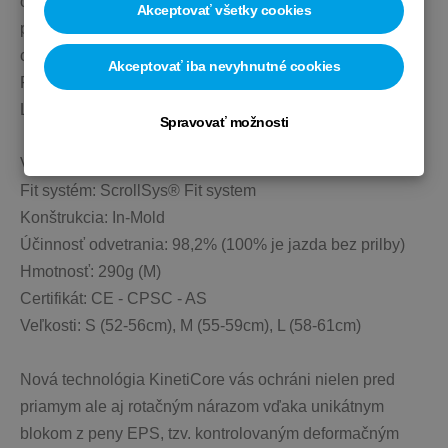
odloženia okuliarov do špeciálnych drážok, užšie 
Akceptovať všetky cookies
popruhy alebo zadná časť prispôsobená aj na nosenie 
copu.
Akceptovať iba nevyhnutné cookies
Prilba je kompatibilná s univerzálnym LED svetlom 
LAZER (3721087).
Spravovať možnosti
VLASTNOSTI: 
Fit systém: ScrollSys® Fit system
Konštrukcia: In-Mold
Účinnosť odvetrania: 98,2% (100% je jazda bez prilby)
Hmotnosť: 290g (M)
Certifikát: CE - CPSC - AS
Veľkosti: S (52-56cm), M (55-59cm), L (58-61cm)
Nová technológia KinetiCore vás ochráni nielen pred 
priamym ale aj rotačným nárazom vďaka unikátnym 
blokom z peny EPS, tzv. kontrolovaným deformačným 