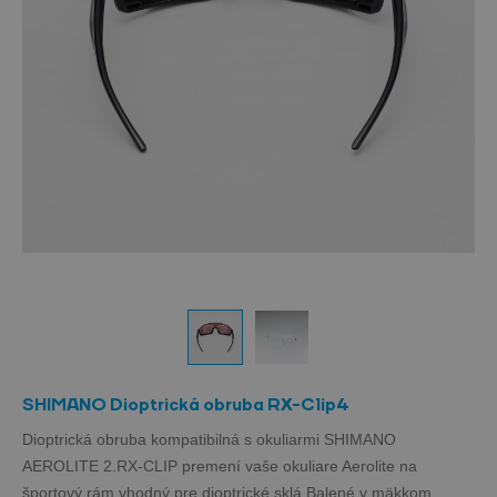
SHIMANO Dioptrická obruba RX-Clip4
Dioptrická obruba kompatibilná s okuliarmi SHIMANO
AEROLITE 2.RX‑CLIP premení vaše okuliare Aerolite na
športový rám vhodný pre dioptrické sklá.Balené v mäkkom