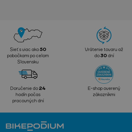
Sieť s viac ako
50
Vrátenie tovaru až
pobočkami po celom
do
30
dní
Slovensku
Doručenie do
24
E-shop overený
hodín počas
zákazníkmi
pracovných dní