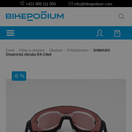
+421 908 111 050
info@bikepodium.com
Úvod
/
Prilby a okuliare
/
Okuliare
/
Príslušenstvo
/
SHIMANO
Dioptrická obruba RX-Clip4
-5 %