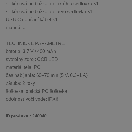
silikónová podložka pre okrúhlu sedlovku ×1
silikónová podložka pre aero sedlovku ×1
USB-C nabíjací kábel ×1
manuál ×1
TECHNICKÉ PARAMETRE
batéria: 3,7 V / 400 mAh
svetelný zdroj: COB LED
materiál tela: PC
čas nabíjania: 60–70 min (5 V, 0,3–1 A)
záruka: 2 roky
šošovka: optická PC šošovka
odolnosť voči vode: IPX6
ID produktu: 
240040