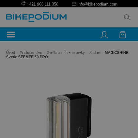
+421 908 111 050
info@bikepodium.com
Úvod
/
Príslušenstvo
/
Svetlá a reflexné prvky
/
Zadné
/
MAGICSHINE
Svetlo SEEMEE 50 PRO