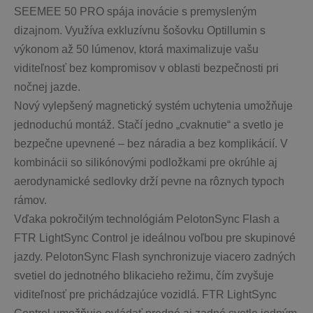
SEEMEE 50 PRO spája inovácie s premysleným 
dizajnom. Využíva exkluzívnu šošovku Optillumin s 
výkonom až 50 lúmenov, ktorá maximalizuje vašu 
viditeľnosť bez kompromisov v oblasti bezpečnosti pri 
nočnej jazde.
Nový vylepšený magnetický systém uchytenia umožňuje 
jednoduchú montáž. Stačí jedno „cvaknutie“ a svetlo je 
bezpečne upevnené – bez náradia a bez komplikácií. V 
kombinácii so silikónovými podložkami pre okrúhle aj 
aerodynamické sedlovky drží pevne na rôznych typoch 
rámov.
Vďaka pokročilým technológiám PelotonSync Flash a 
FTR LightSync Control je ideálnou voľbou pre skupinové 
jazdy. PelotonSync Flash synchronizuje viacero zadných 
svetiel do jednotného blikacieho režimu, čím zvyšuje 
viditeľnosť pre prichádzajúce vozidlá. FTR LightSync 