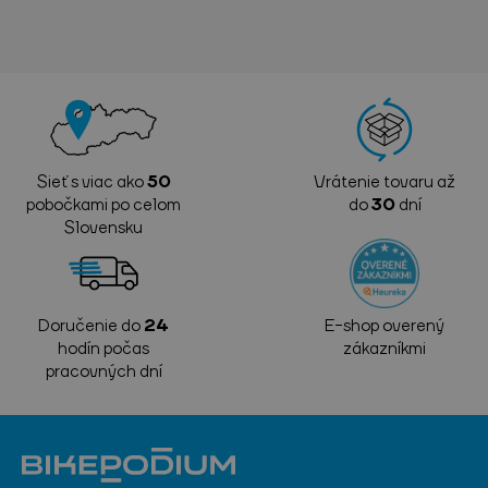
Sieť s viac ako
50
Vrátenie tovaru až
pobočkami po celom
do
30
dní
Slovensku
Doručenie do
24
E-shop overený
hodín počas
zákazníkmi
pracovných dní