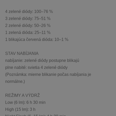
4 zelené diódy: 100–76 %
3 zelené diódy: 75–51 %
2 zelené diódy: 50–26 %
1 zelená dióda: 25–11 %
1 blikajúca červená dióda: 10–1 %
STAV NABÍJANIA
nabíjanie: zelené diódy postupne blikajú
plne nabité: svietia 4 zelené diódy
(Poznámka: mierne blikanie počas nabíjania je 
normálne.)
REŽIMY A VÝDRŽ
Low (6 lm): 6 h 30 min
High (15 lm): 3 h