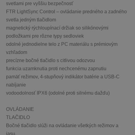
svetlami pre vyššiu bezpečnosť
FTR LightSync Control – ovládanie predného a zadného 
svetla jedným tlačidlom
magnetický rýchloupínací držiak so silikónovými 
podložkami pre rôzne typy sedloviek
odolné jednodielne telo z PC materiálu s prémiovým 
vzhľadom
precízne bočné tlačidlo s citlivou odozvou
funkcia uzamknutia proti nechcenému zapnutiu
pamäť režimov, 4-stupňový indikátor batérie a USB-C 
nabíjanie
vodoodolnosť IPX6 (odolné proti silnému dažďu)
OVLÁDANIE
TLAČIDLO
Bočné tlačidlo slúži na ovládanie všetkých režimov a 
jasu.