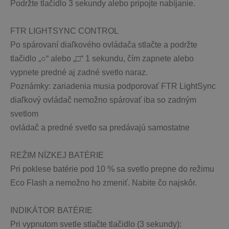
Podržte tlačidlo 3 sekundy alebo pripojte nabíjanie.
FTR LIGHTSYNC CONTROL
Po spárovaní diaľkového ovládača stlačte a podržte 
tlačidlo „○“ alebo „□“ 1 sekundu, čím zapnete alebo 
vypnete predné aj zadné svetlo naraz.
Poznámky: zariadenia musia podporovať FTR LightSync
diaľkový ovládač nemožno spárovať iba so zadným 
svetlom
ovládač a predné svetlo sa predávajú samostatne
REŽIM NÍZKEJ BATÉRIE
Pri poklese batérie pod 10 % sa svetlo prepne do režimu 
Eco Flash a nemožno ho zmeniť. Nabite čo najskôr.
INDIKÁTOR BATÉRIE
Pri vypnutom svetle stlačte tlačidlo (3 sekundy):