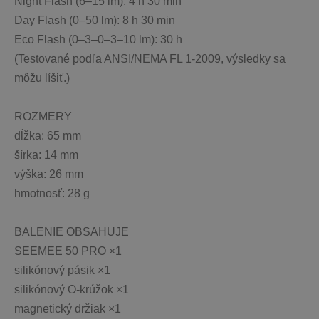
Night Flash (6–15 lm): 4 h 30 min
Day Flash (0–50 lm): 8 h 30 min
Eco Flash (0–3–0–3–10 lm): 30 h
(Testované podľa ANSI/NEMA FL 1-2009, výsledky sa 
môžu líšiť.)
ROZMERY
dĺžka: 65 mm
šírka: 14 mm
výška: 26 mm
hmotnosť: 28 g
BALENIE OBSAHUJE
SEEMEE 50 PRO ×1
silikónový pásik ×1
silikónový O-krúžok ×1
magnetický držiak ×1