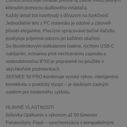
Control umožňuje ovládať predné aj zadné svetlo jedným 
kliknutím pomocou diaľkového ovládača.
Každý detail bol navrhnutý s dôrazom na funkčnosť. 
Jednodielne telo z PC materiálu je odolné a zároveň 
pôsobí elegantne. Precízne spracované bočné tlačidlo 
poskytuje príjemnú odozvu pri každom stlačení.
So štvorkrokovým indikátorom batérie, rýchlym USB-C 
nabíjaním, ochranou proti nechcenému zapnutiu a 
vodoodolnosťou IPX6 je pripravené na použitie v 
akýchkoľvek podmienkach.
SEEMEE 50 PRO kombinuje vysoký výkon, inteligentnú 
konektivitu a praktický dizajn – je ideálnym zadným 
svetlom pre moderného cyklistu.
HLAVNÉ VLASTNOSTI
šošovka Optillumin s výkonom až 50 lúmenov
PelotonSync Flash – synchronizácia s kompatibilnými 