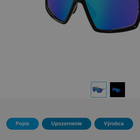
Popis
Upozornenie
Výrobca