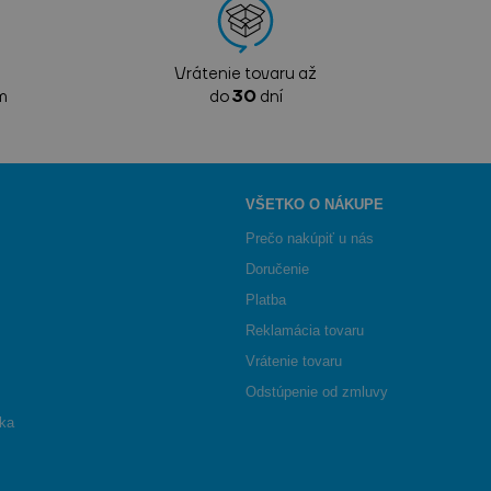
Vrátenie tovaru až
m
do
30
dní
VŠETKO O NÁKUPE
Prečo nakúpiť u nás
Doručenie
Platba
Reklamácia tovaru
Vrátenie tovaru
Odstúpenie od zmluvy
ika