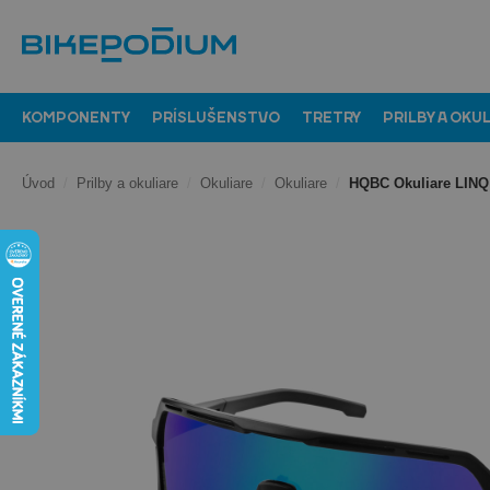
KOMPONENTY
PRÍSLUŠENSTVO
TRETRY
PRILBY A OKU
Úvod
/
Prilby a okuliare
/
Okuliare
/
Okuliare
/
HQBC Okuliare LINQ