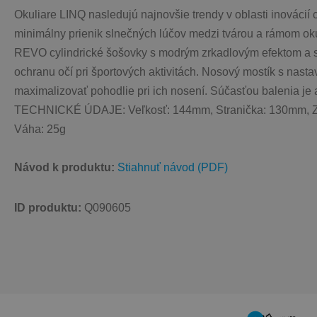
Okuliare LINQ nasledujú najnovšie trendy v oblasti inovácií 
minimálny prienik slnečných lúčov medzi tvárou a rámom ok
REVO cylindrické šošovky s modrým zrkadlovým efektom a s och
ochranu očí pri športových aktivitách. Nosový mostík s nasta
maximalizovať pohodlie pri ich nosení. Súčasťou balenia je 
TECHNICKÉ ÚDAJE: Veľkosť: 144mm, Stranička: 130mm, Zrkadlo
Váha: 25g 
Návod k produktu: 
Stiahnuť návod (PDF)
ID produktu: 
Q090605