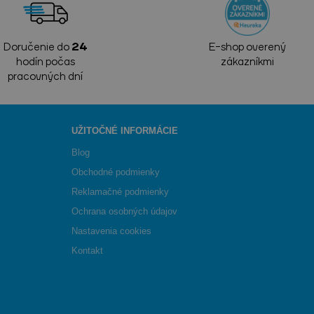
Doručenie do
24
E-shop overený
hodín počas
zákazníkmi
pracovných dní
UŽITOČNÉ INFORMÁCIE
Blog
Obchodné podmienky
Reklamačné podmienky
Ochrana osobných údajov
Nastavenia cookies
Kontakt