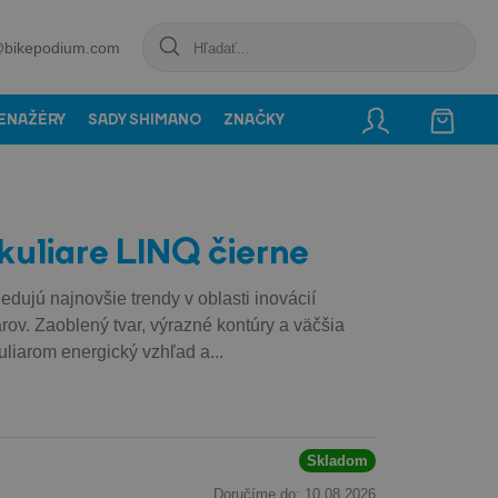
@bikepodium.com
ENAŽÉRY
SADY SHIMANO
ZNAČKY
liare LINQ čierne
edujú najnovšie trendy v oblasti inovácií
arov. Zaoblený tvar, výrazné kontúry a väčšia
liarom energický vzhľad a...
Skladom
Doručíme do: 10.08.2026