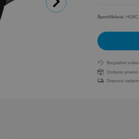
Špecifikácia:
HQBC 
Bezplatné vráten
Dodanie priamo 
Doprava zadarm