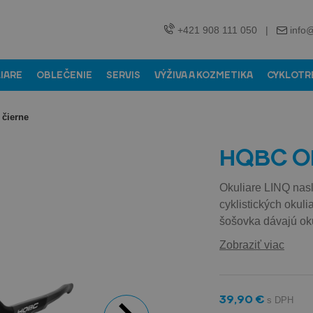
+421 908 111 050
|
info
LIARE
OBLEČENIE
SERVIS
VÝŽIVA A KOZMETIKA
CYKLOTR
 čierne
HQBC Oku
Okuliare LINQ nasl
cyklistických okuli
šošovka dávajú oku
Zobraziť viac
39,90 €