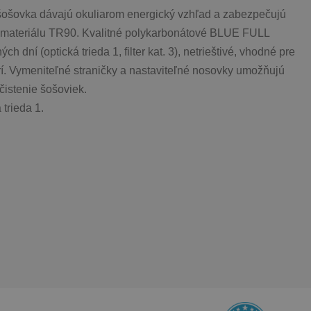
a šošovka dávajú okuliarom energický vzhľad a zabezpečujú 
o materiálu TR90. Kvalitné polykarbonátové BLUE FULL 
í (optická trieda 1, filter kat. 3), netrieštivé, vhodné pre 
árí. Vymeniteľné straničky a nastaviteľné nosovky umožňujú 
čistenie šošoviek.
trieda 1.