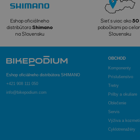
Eshop oficiálneho
Sieť s viac ako
50
distribútora
Shimano
pobočkami po celo
na Slovensku
Slovensku
OBCHOD
Komponenty
Eshop oficiálneho distribútora SHIMANO
Príslušenstvo
+421 908 111 050
Tretry
info@bikepodium.com
Prilby a okuliare
Oblečenie
Servis
Výživa a kozmet
Cyklotrenažéry