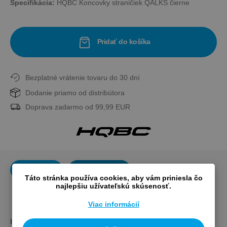
Špecifikácia:
HQBC Koncovky straničiek QALKS čierne
Pridať do košíka
Bezplatné vrátenie tovaru do 30 dní
Dodanie priamo od distribútora
Doprava zadarmo od 99,99 EUR
Popis
Výrobca
Táto stránka používa cookies, aby vám priniesla čo
najlepšiu užívateľskú skúsenosť.
Viac informácií
ID produktu: 
Q090604