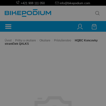
+421 908 111 050
info@bikepodium.com
Úvod
/
Prilby a okuliare
/
Okuliare
/
Príslušenstvo
/
HQBC Koncovky
straničiek QALKS