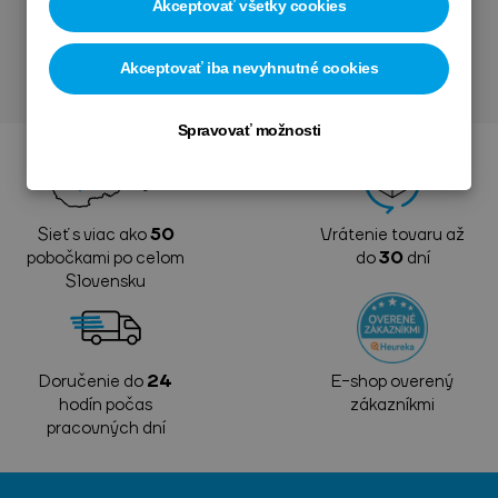
Akceptovať všetky cookies
Akceptovať iba nevyhnutné cookies
Spravovať možnosti
Sieť s viac ako
50
Vrátenie tovaru až
pobočkami po celom
do
30
dní
Slovensku
Doručenie do
24
E-shop overený
hodín počas
zákazníkmi
pracovných dní