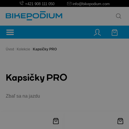
+421 908 111 050
info@bikepodium.com
Úvod
/
Kolekcie
/
Kapsičky PRO
Kapsičky PRO
Zbaľ sa na jazdu