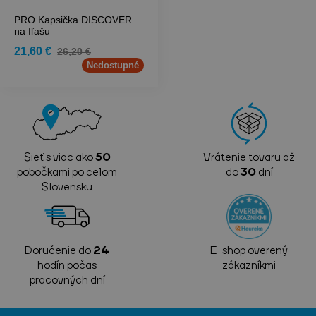
PRO Kapsička DISCOVER
na fľašu
21,60 €
26,20 €
Nedostupné
Sieť s viac ako
50
Vrátenie tovaru až
pobočkami po celom
do
30
dní
Slovensku
Doručenie do
24
E-shop overený
hodín počas
zákazníkmi
pracovných dní