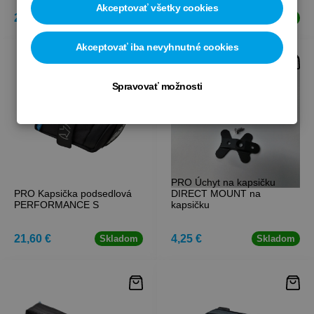
Akceptovať všetky cookies
26,70 €
24,90 €
Skladom
Skladom
Akceptovať iba nevyhnutné cookies
Spravovať možnosti
PRO Úchyt na kapsičku
PRO Kapsička podsedlová
DIRECT MOUNT na
PERFORMANCE S
kapsičku
21,60 €
4,25 €
Skladom
Skladom