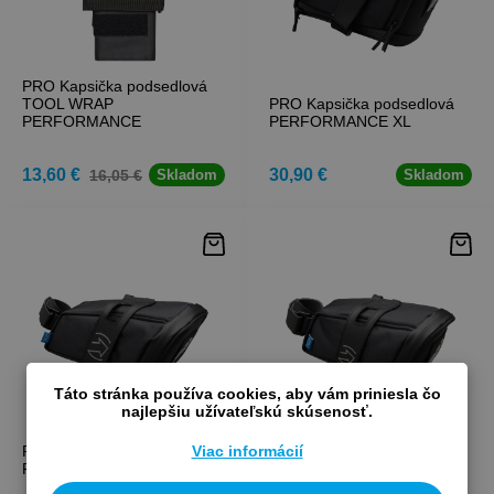
PRO Kapsička podsedlová
TOOL WRAP
PRO Kapsička podsedlová
PERFORMANCE
PERFORMANCE XL
13,60 €
30,90 €
16,05 €
Skladom
Skladom
Táto stránka používa cookies, aby vám priniesla čo
najlepšiu užívateľskú skúsenosť.
Viac informácií
PRO Kapsička podsedlová
PRO Kapsička podsedlová
PERFORMANCE L
PERFORMANCE M