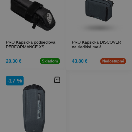
PRO Kapsička podsedlová
PRO Kapsička DISCOVER
PERFORMANCE XS
na riaditká malá
20,30 €
43,80 €
Skladom
Nedostupné
-17 %