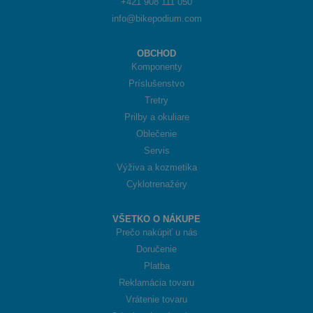
+421 908 111 050
info@bikepodium.com
OBCHOD
Komponenty
Príslušenstvo
Tretry
Prilby a okuliare
Oblečenie
Servis
Výživa a kozmetika
Cyklotrenažéry
VŠETKO O NÁKUPE
Prečo nakúpiť u nás
Doručenie
Platba
Reklamácia tovaru
Vrátenie tovaru