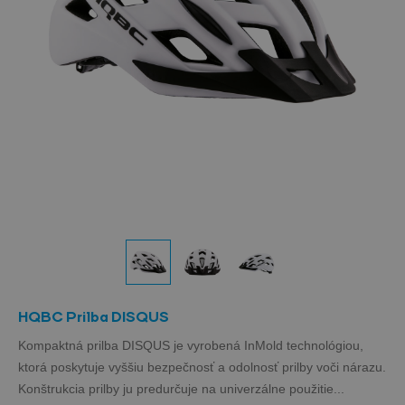
HQBC Prilba DISQUS
Kompaktná prilba DISQUS je vyrobená InMold technológiou,
ktorá poskytuje vyššiu bezpečnosť a odolnosť prilby voči nárazu.
Konštrukcia prilby ju predurčuje na univerzálne použitie...