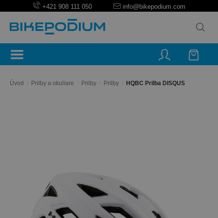
+421 908 111 050
info@bikepodium.com
Úvod
/
Prilby a okuliare
/
Prilby
/
Prilby
/
HQBC Prilba DISQUS