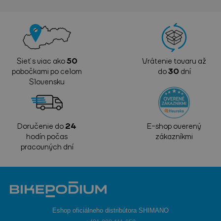
Sieť s viac ako
50
Vrátenie tovaru až
pobočkami po celom
do
30
dní
Slovensku
Doručenie do
24
E-shop overený
hodín počas
zákazníkmi
pracovných dní
Eshop oficiálneho distribútora SHIMANO